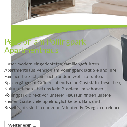
Pension am Pollingpark
Apartmenthaus
Unser modern eingerichtetes, familiengeführtes
Apartmenthaus Pension am Pollingpark lädt Sie und Ihre
Familien herzlich ein, sich rundum wohl zu fühlen.
Spaziergänge im Grünen, abends eine Gaststätte besuchen,
Kultur erleben - bei uns kein Problem. Im schönen
Pollingpark, direkt vor unserer Haustür, finden unsere
kleinen Gäste viele Spielmöglichkeiten. Bars und
Restaurants sind in nur zehn Minuten Fußweg zu erreichen.
Weiterlesen …