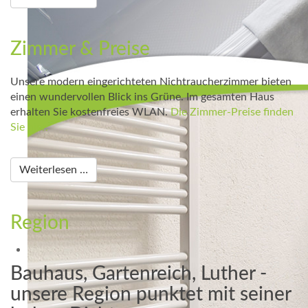
Zimmer & Preise
Unsere modern eingerichteten Nichtraucherzimmer bieten
einen wundervollen Blick ins Grüne. Im gesamten Haus
erhalten Sie kostenfreies WLAN.
Die Zimmer-Preise finden
Sie hier.
Weiterlesen …
Region
Bauhaus, Gartenreich, Luther -
unsere Region punktet mit seiner