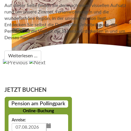
Auf dieser Seite finden Sie demnach einen visuellen Aufsatz
rund um unsere Zimmer, Ferienwohnungen und die
wunderschöne Region, in der unsere Pension liegt.
Entdecken Sie selbst die Details der Unterbringung, der
Pension und die Vielfalt der Sehenswürdigkeiten in und um
Dessau herum.
Weiterlesen …
JETZT BUCHEN
Pension am Pollingpark
Online-Buchung
Anreise: