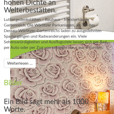
hohen Dichte an
Welterbestätten.
Luthergedenkstätten – Bauhaus - Meisterhäuser –
Gartenreich. Die Wörlitzer Parkanlagen, als Teil des
Dessau-Wörlitzer-Gartenreichs laden zu ausgedehnten
Spaziergängen und Radwanderungen ein. Viele
Sehenswürdigkeiten und Ausflugsziele lassen sich per Rad,
per Auto oder per Zug von unserem Haus aus erkunden.
Weiterlesen …
Bilder
Ein Bild sagt mehr als 1000
Worte.