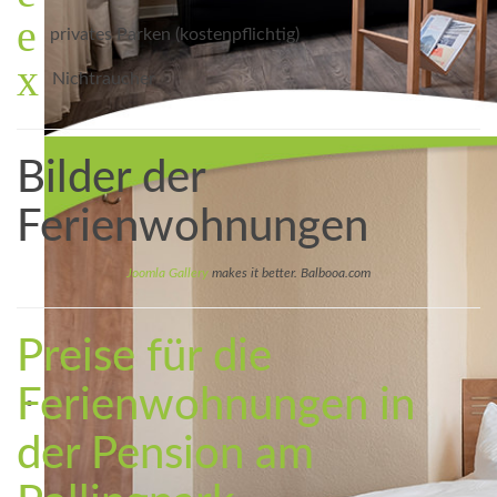
privates Parken (kostenpflichtig)
Nichtraucher
Bilder der
Ferienwohnungen
Joomla Gallery
makes it better. Balbooa.com
Preise für die
Ferienwohnungen in
der Pension am