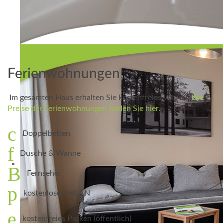
Ferienwohnungen
Im gesamten Haus erhalten Sie kostenfreies WLAN.
Die
Preise der Ferienwohnungen finden Sie hier.
Doppelbetten
Dusche & Wanne
Fernseher
kostenloses WLAN
kostenfreies Parken (öffentlich)