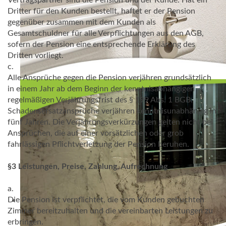
Vertragspartner sind die Pension und der Kunde. Hat ein
Dritter für den Kunden bestellt, haftet er der Pension
gegenüber zusammen mit dem Kunden als
Gesamtschuldner für alle Verpflichtungen aus den AGB,
sofern der Pension eine entsprechende Erklärung des
Dritten vorliegt.
c.
Alle Ansprüche gegen die Pension verjähren grundsätzlich
in einem Jahr ab dem Beginn der kenntnisabhängigen
regelmäßigen Verjährungsfrist des § 199 Abs. 1 BGB.
Schadensersatzansprüche verjähren kenntnisunabhängig in
fünf Jahren. Die Verjährungsverkürzungen gelten nicht bei
Ansprüchen, die auf einer vorsätzlichen oder grob
fahrlässigen Pflichtverletzung der Pension beruhen.
§3 Leistungen, Preise, Zahlung, Aufrechnung
a.
Die Pension ist verpflichtet, die vom Kunden gebuchten
Zimmer bereitzuhalten und die vereinbarten Leistungen zu
erbringen.