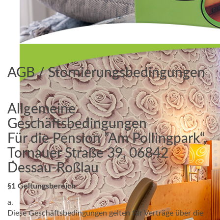
AGB / Stornierungsbedingungen
Allgemeine
Geschäftsbedingungen
Für die Pension ”Am Pollingpark“,
Tornauer Straße 39, 06842
Dessau-Roßlau
§1 Geltungsbereich
a.
Diese Geschäftsbedingungen gelten für Verträge über die