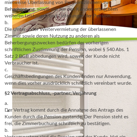
mietweise Überlassung von Pensionszimmern zur
Beherbergung, sowie alle für den Kunden erbrachten
weiteren Leistungen und Lieferungen der Pension.
b.
Die Unter- oder Weitervermietung der überlassenen
Zimmer sowie deren Nutzung zu anderen als
Beherbergungszwecken bedürfen der vorherigen
schriftlichen Zustimmung der Pension, wobei § 540 Abs. 1
Satz 2 BGB abbedungen wird, soweit der Kunde nicht
Verbraucher ist.
c.
Geschäftsbedingungen des Kunden finden nur Anwendung,
wenn dies vorher ausdrücklich schriftlich vereinbart wurde.
§2 Vertragsabschluss, -partner; Verjährung
a.
Der Vertrag kommt durch die Annahme des Antrags des
Kunden durch die Pension zustande. Der Pension steht es
frei, die Zimmerbuchung schriftlich zu bestätigen.
b.