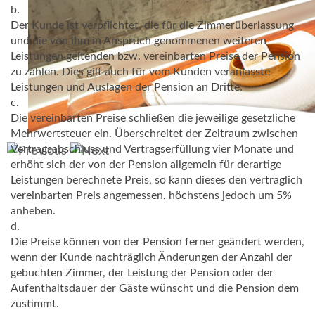
b.
Der Kunde ist verpflichtet, die für die Zimmerüberlassung
und die von ihm in Anspruch genommenen weiteren
Leistungen geltenden bzw. vereinbarten Preise der Pension
zu zahlen. Dies gilt auch für vom Kunden veranlasste
Leistungen und Auslagen der Pension an Dritte.
c.
Die vereinbarten Preise schließen die jeweilige gesetzliche
Mehrwertsteuer ein. Überschreitet der Zeitraum zwischen
Vertragsabschluss und Vertragserfüllung vier Monate und
erhöht sich der von der Pension allgemein für derartige
Leistungen berechnete Preis, so kann dieses den vertraglich
vereinbarten Preis angemessen, höchstens jedoch um 5%
anheben.
d.
Die Preise können von der Pension ferner geändert werden,
wenn der Kunde nachträglich Änderungen der Anzahl der
gebuchten Zimmer, der Leistung der Pension oder der
Aufenthaltsdauer der Gäste wünscht und die Pension dem
zustimmt.