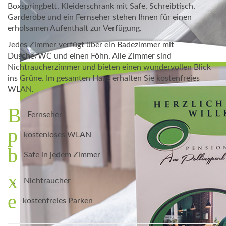
Boxspringbett, Kleiderschrank mit Safe, Schreibtisch,
Garderobe und ein Fernseher stehen Ihnen für einen
erholsamen Aufenthalt zur Verfügung.
Jedes Zimmer verfügt über ein Badezimmer mit
Dusche/WC und einen Föhn. Alle Zimmer sind
Nichtraucherzimmer und bieten einen wundervollen Blick
ins Grüne. Im gesamten Haus erhalten Sie kostenfreies
WLAN.
Fernseher
kostenloses WLAN
Safe in jedem Zimmer
Nichtraucher
kostenfreies Parken