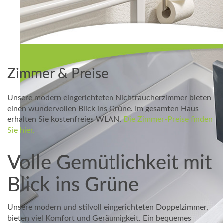
Zimmer & Preise
Unsere modern eingerichteten Nichtraucherzimmer bieten
einen wundervollen Blick ins Grüne. Im gesamten Haus
erhalten Sie kostenfreies WLAN.
Die Zimmer-Preise finden
Sie hier.
Volle Gemütlichkeit mit
Blick ins Grüne
Unsere modern und stilvoll eingerichteten Doppelzimmer,
bieten viel Komfort und Geräumigkeit. Ein bequemes