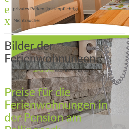
privates Parken (kostenpflichtig)
Nichtraucher
Bilder der
Ferienwohnungen
Joomla Gallery
makes it better. Balbooa.com
Preise für die
Ferienwohnungen in
der Pension am