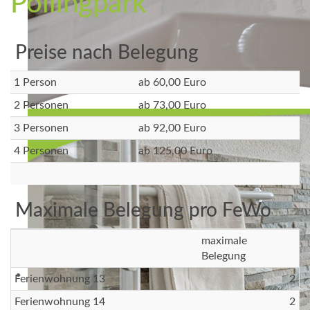
Pollingpark
Preise nach Belegung
1 Person
ab 60,00 Euro
2 Personen
ab 73,00 Euro
3 Personen
ab 92,00 Euro
4 Personen
ab 125,00 Euro
Maximale Belegung pro FeWo
maximale
Belegung
Ferienwohnung 13
2
Ferienwohnung 14
2