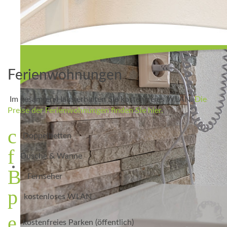
Ferienwohnungen
Im gesamten Haus erhalten Sie kostenfreies WLAN.
Die
Preise der Ferienwohnungen finden Sie hier.
Doppelbetten
Dusche & Wanne
Fernseher
kostenloses WLAN
kostenfreies Parken (öffentlich)