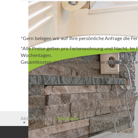
*Gern belegen wir auf Ihre persönliche Anfrage die Fe
*Alle Preise gelten pro Ferienwohnung und Nacht. Im 
Wochentagen.
Gesamtkosten sind beim Check-In oder im Voraus zu e
Aktuelle Seite:
Startseite
Ferienwohnungen