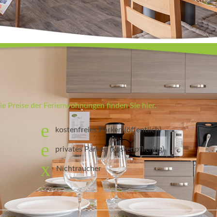
n
ie Preise der Ferienwohnungen finden Sie hier.
kostenfreies Parken (öffentlich)
privates Parken (kostenpflichtig)
Nichtraucher