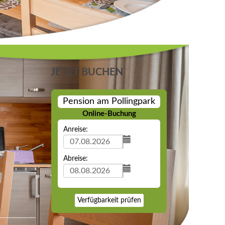
JETZT BUCHEN
Pension am Pollingpark
Online-Buchung
Anreise:
Abreise:
Verfügbarkeit prüfen