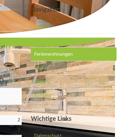
Navigation
Pension
Zimmer & Preise
 am
Ferienwohnungen
Bilder
o
Region
Kontakt
2
Wichtige Links
2
2
Datenschutz