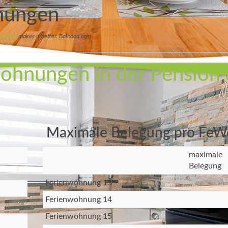
hnungen
Gallery
makes it better. Balbooa.com
nwohnungen in der Pension
Maximale Belegung pro FeW
maximale
Belegung
Ferienwohnung 13
Ferienwohnung 14
Ferienwohnung 15