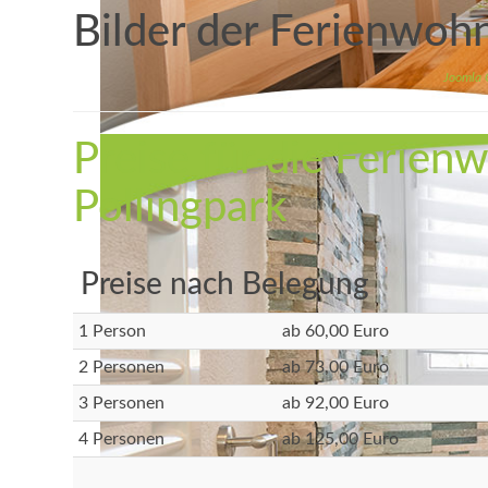
Bilder der Ferienwo
Joomla 
Preise für die Ferie
Pollingpark
Preise nach Belegung
1 Person
ab 60,00 Euro
2 Personen
ab 73,00 Euro
3 Personen
ab 92,00 Euro
4 Personen
ab 125,00 Euro