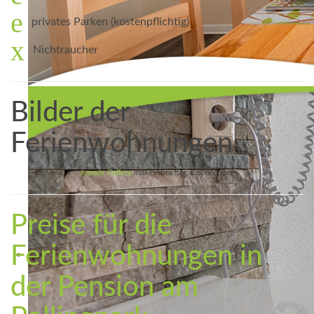
privates Parken (kostenpflichtig)
Nichtraucher
Bilder der
Ferienwohnungen
Joomla Gallery
makes it better. Balbooa.com
Preise für die
Ferienwohnungen in
der Pension am