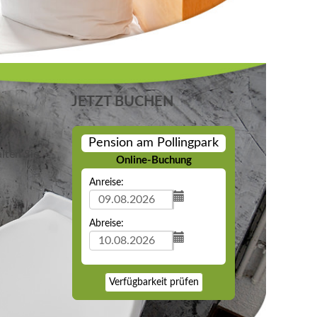
JETZT BUCHEN
Pension am Pollingpark
lten Sie
Online-Buchung
Anreise:
Abreise:
Verfügbarkeit prüfen