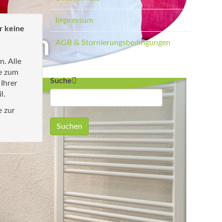
Impressum
r keine
AGB & Stornierungsbedingungen
n. Alle
e zum
Suche
 Ihrer
l.
e zur
Suchen