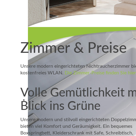
Zimmer & Preise
Unsere modern eingerichteten Nichtraucherzimmer bie
kostenfreies WLAN.
Die Zimmer-Preise finden Sie hier
Volle Gemütlichkeit m
Blick ins Grüne
Unsere modern und stilvoll eingerichteten Doppelzim
bieten viel Komfort und Geräumigkeit. Ein bequemes
Boxspringbett, Kleiderschrank mit Safe, Schreibtisch,