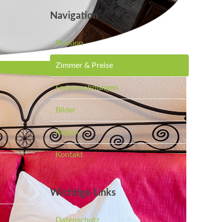
Navigation
Pension
Zimmer & Preise
Ferienwohnungen
Bilder
Region
Kontakt
Wichtige Links
Datenschutz