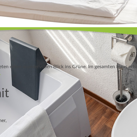
ten einen wundervollen Blick ins Grüne. Im gesamten Haus erha
.
it
mer,