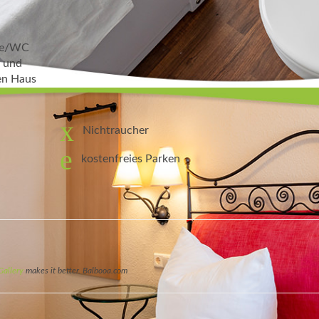
che/WC
r und
en Haus
Nichtraucher
kostenfreies Parken
Gallery
makes it better. Balbooa.com