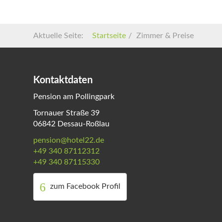
Aktuelle Seite:
Startseite
Zimmer & Preise
Kontaktdaten
Pension am Pollingpark
Tornauer Straße 39
06842 Dessau-Roßlau
pension@hotel22.de
+49 340 87112312
+49 340 87115330
zum Facebook Profil