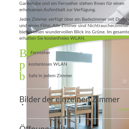
Garderobe und ein Fernseher stehen Ihnen für einen
erholsamen Aufenthalt zur Verfügung.
Jedes Zimmer verfügt über ein Badezimmer mit Dus
und einen Föhn. Alle Zimmer sind Nichtraucherzimme
bieten einen wundervollen Blick ins Grüne. Im gesamt
erhalten Sie kostenfreies WLAN.
Fernseher
kostenloses WLAN
Safe in jedem Zimmer
Bilder der einzelnen Zimmer
Joomla 