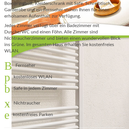
Boxspringbett, Kleiderschrank mit Safe, Schreibtisch,
Garderobe und ein Fernseher stehen Ihnen für einen
erholsamen Aufenthalt zur Verfügung.
Jedes Zimmer verfügt über ein Badezimmer mit
Dusche/WC und einen Föhn. Alle Zimmer sind
Nichtraucherzimmer und bieten einen wundervollen Blick
ins Grüne. Im gesamten Haus erhalten Sie kostenfreies
WLAN.
Fernseher
kostenloses WLAN
Safe in jedem Zimmer
Nichtraucher
kostenfreies Parken