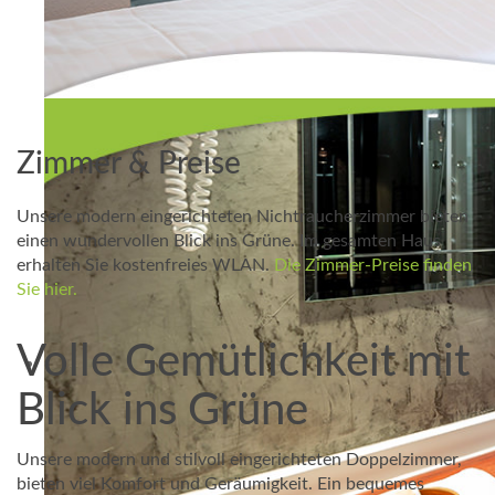
Zimmer & Preise
Unsere modern eingerichteten Nichtraucherzimmer bieten
einen wundervollen Blick ins Grüne. Im gesamten Haus
erhalten Sie kostenfreies WLAN.
Die Zimmer-Preise finden
Sie hier.
Volle Gemütlichkeit mit
Blick ins Grüne
Unsere modern und stilvoll eingerichteten Doppelzimmer,
bieten viel Komfort und Geräumigkeit. Ein bequemes